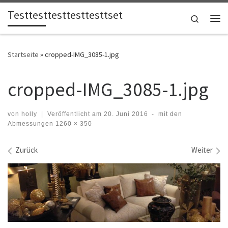
Testtesttesttesttesttset
Zum Inhalt springen
Search
Me
Startseite
»
cropped-IMG_3085-1.jpg
cropped-IMG_3085-1.jpg
von
holly
|
Veröffentlicht am
20. Juni 2016
-
mit den
Abmessungen
1260 × 350
Bilder Navigation
Zurück
Weiter