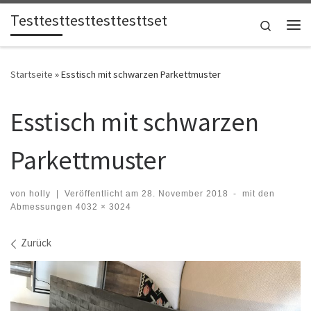
Testtesttesttesttesttset
Zum Inhalt springen
Search
Me
Startseite
»
Esstisch mit schwarzen Parkettmuster
Esstisch mit schwarzen
Parkettmuster
von
holly
|
Veröffentlicht am
28. November 2018
-
mit den
Abmessungen
4032 × 3024
Bilder Navigation
Zurück