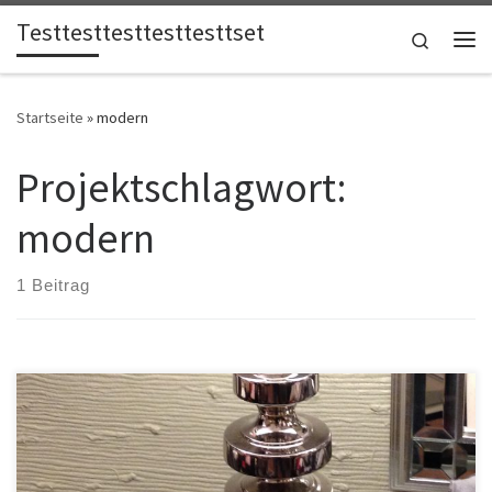
Testtesttesttesttesttset
Zum Inhalt springen
Search
Me
Startseite
»
modern
Projektschlagwort:
modern
1 Beitrag