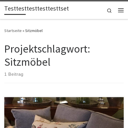
Testtesttesttesttesttset
Zum Inhalt springen
Search
Me
Startseite
»
Sitzmöbel
Projektschlagwort:
Sitzmöbel
1 Beitrag