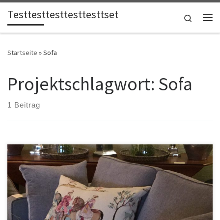
Testtesttesttesttesttset
Zum Inhalt springen
Search
Me
Startseite
»
Sofa
Projektschlagwort:
Sofa
1 Beitrag