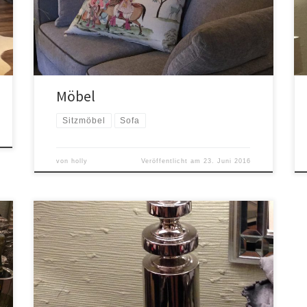
Möbel
Sitzmöbel
Sofa
von
holly
Veröffentlicht am
23. Juni 2016