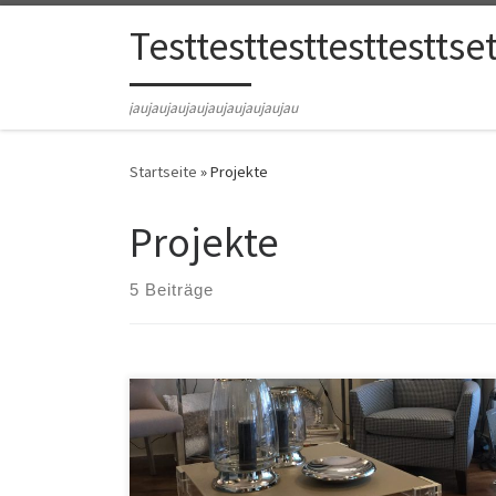
Zum Inhalt springen
Testtesttesttesttesttse
jaujaujaujaujaujaujaujaujau
Startseite
»
Projekte
Projekte
5 Beiträge