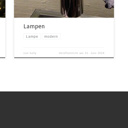
Lampen
Lampe
modern
von
holly
Veröffentlicht am
21. Juni 2016