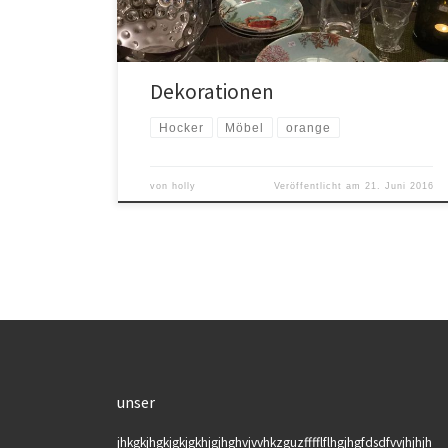
Dekorationen
Hocker
Möbel
orange
von
holly
Veröffentlicht am
21. Juni 2016
unser
jhkgkjhgkjgkjgkhjgjhghvjvvhkzguzfffflflhgjhgfdsdfvvjhjhjh