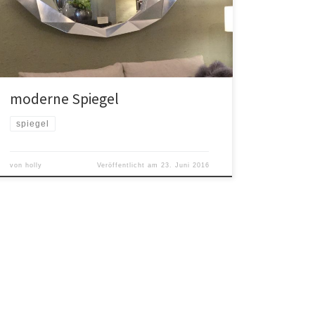
Eindruck eines größeren Zimmers.
moderne Spiegel
spiegel
von
holly
Veröffentlicht am
23. Juni 2016